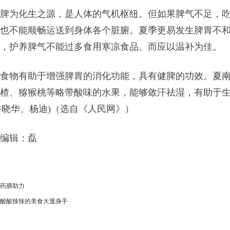
为化生之源，是人体的气机枢纽。但如果脾气不足，吃
也不能顺畅运送到身体各个脏腑。夏季更易发生脾胃不
，护养脾气不能过多食用寒凉食品。而应以温补为佳。
物有助于增强脾胃的消化功能，具有健脾的功效。夏
楂、猕猴桃等略带酸味的水果，能够敛汗祛湿，有助于生
：许晓华、杨迪)（选自《人民网》）
编辑：磊
道药膳助力
 酸酸辣辣的美食大显身手