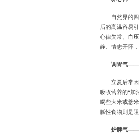
自然界的四时
后的高温容易引
心律失常、血压
静、情志开怀，
调胃气——
立夏后常因气
吸收营养的“加
喝些大米或薏米
腻性食物则是阻
护脾气——