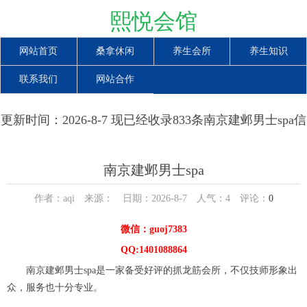
熙悦会馆
网站首页
桑拿休闲
养生会所
养生知识
联系我们
网站合作
更新时间：2026-8-7 现已经收录833条南京建邺男士spa信
息
南京建邺男士spa
作者：aqi 来源： 日期：2026-8-7 人气：
4
评论：
0
微信：guoj7383
QQ:1401088864
南京建邺男士spa是一家备受好评的抓龙筋会所，不仅技师形象出
众，服务也十分专业。