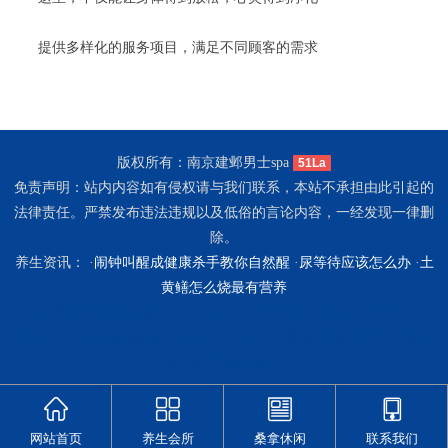
提供多样化的服务项目，满足不同顾客的需求
版权所有：南京建邺男士spa
51La
免责声明：站内内容如有侵权请与我们联系，本站不承担由此引起的
法律责任。严禁发布违法违规以及低俗的言论内容，一经发现一律删
除。
养生资讯： ·
闹钟叫醒成健康杀手教你自然醒
·
尿等待应该怎么办
·
土
黄鳝怎么烧最有营养
北京石景山按摩
北京昌平区spa
成都锦江区按摩
杭州西湖区桑拿
长沙
雨花男士spa
上海高端桑拿
南京spa
北京大兴桑拿
上海长宁区按摩
上
海闵行区高端桑拿
网站首页
养生会所
桑拿休闲
联系我们